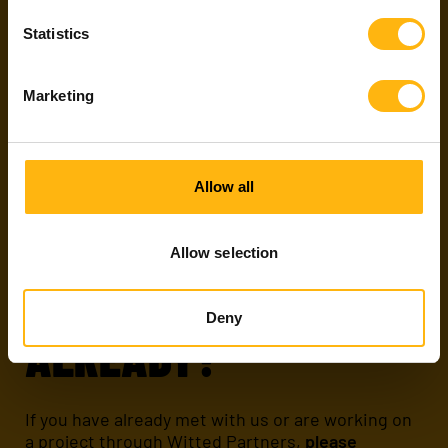
Statistics
Witted Partners helps freelance software
developers and designers to find the projects
Marketing
that match their skills and preferences, all for
free. Apply for an agent to get validated and be
able to pursue our projects!
Allow all
Apply
About us
Allow selection
ARE WE FRIENDS
Deny
ALREADY?
If you have already met with us or are working on
a project through Witted Partners,
please