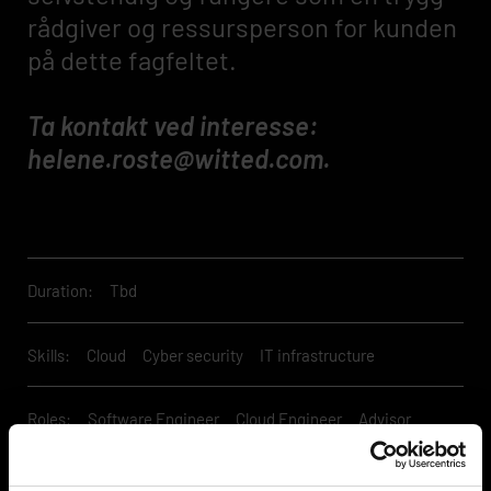
rådgiver og ressursperson for kunden
på dette fagfeltet.
Ta kontakt ved interesse:
helene.roste@witted.com.
Duration:
Tbd
Skills:
Cloud
Cyber security
IT infrastructure
Roles:
Software Engineer
Cloud Engineer
Advisor
Cyber Security Consultant
Security Engineer
Software Specialist