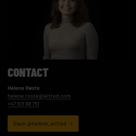
CONTACT
Helene Røste
helene.roste@witted.com
+47 913 68 751
Slack @helene_witted