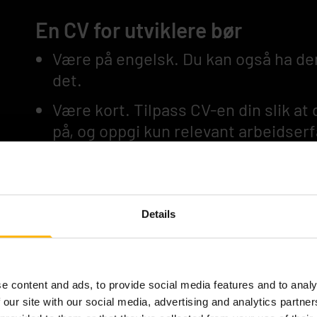
En CV for utviklere bør
Være på engelsk. Du kan også ha de
det.
Være kort. Tilpass CV-en din slik at 
på, og oppgi kun relevant arbeidserf
Skille seg ut. Du vil ikke bare være 
Github er flott for å vise frem koden 
Details
det er ikke nok.
En CV må ha
e content and ads, to provide social media features and to analy
 our site with our social media, advertising and analytics partn
Bio. En kort introduksjon om deg og