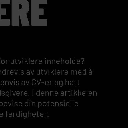
ERE
for utviklere inneholde?
ndrevis av utviklere med å
senvis av CV-er og hatt
sgivere. I denne artikkelen
rbevise din potensielle
e ferdigheter.