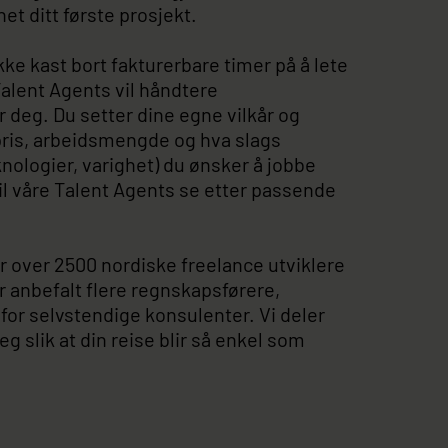
et ditt første prosjekt.
kke kast bort fakturerbare timer på å lete
Talent Agents vil håndtere
 deg. Du setter dine egne vilkår og
pris, arbeidsmengde og hva slags
knologier, varighet) du ønsker å jobbe
il våre Talent Agents se etter passende
r over 2500 nordiske freelance utviklere
ar anbefalt flere regnskapsførere,
 for selvstendige konsulenter. Vi deler
g slik at din reise blir så enkel som