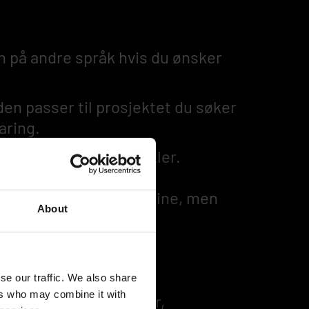
n på andre språk hvis du ønsker
den passer til prosjektet du søker
aring.
enda en front end-utvikler.
og (hobby)prosjektene dine, men
About
se our traffic. We also share
ers who may combine it with
 dine unike ferdigheter,