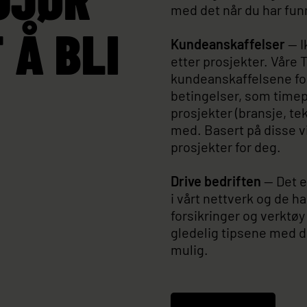
med det når du har funn
 Å BLI
Kundeanskaffelser
— I
etter prosjekter. Våre 
kundeanskaffelsene for
betingelser, som time
prosjekter (bransje, te
med. Basert på disse v
prosjekter for deg.
Drive bedriften
— Det e
i vårt nettverk og de h
forsikringer og verktøy
gledelig tipsene med de
mulig.